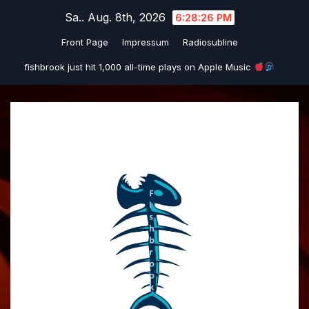
Zum
Sa.. Aug. 8th, 2026
6:28:27 PM
Inhalt
Front Page
Impressum
Radiosubline
springen
fishbrook just hit 1,000 all-time plays on Apple Music