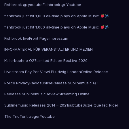
Fishbrook @ youtube
Fishbrook @ Youtube
fishbrook just hit 1,000 all-time plays on Apple Music
fishbrook just hit 1,000 all-time plays on Apple Music
Fishbrook live
Front Page
Impressum
INFO-MATERIAL FÜR VERANSTALTER UND MEDIEN
Kellerbuehne O27
Limited Edition Box
Live 2020
Lívestream Pay Per View
LP
Ludwig London
Online Release
Policy Privacy
Radiosubline
Release Sublinemusic Q 1
Releases Sublinemusic
Review
Streaming Online
Sublinemusic Releases 2014 – 2021
subtube
Suzie Que
Tec Rider
The Trio
Tontraeger
Youtube