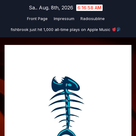
Zum
Sa.. Aug. 8th, 2026
6:16:59 AM
Inhalt
Front Page
Impressum
Radiosubline
springen
fishbrook just hit 1,000 all-time plays on Apple Music