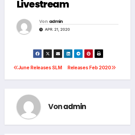
Livestream
Von
admin
APR. 21, 2020
Beitragsnavigation
June Releases SLM
Releases Feb 2020
Von
admin