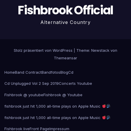
Fishbrook Official
Alternative Country
Stolz präsentiert von WordPress
|
Theme:
Newstack
von
Themeansar
Home
Band Contract
Bandfotos
Blog
Cd
Cd Unplugged Vol 2 Sep 2019
Concerts Youtube
Fishbrook @ youtube
Fishbrook @ Youtube
fishbrook just hit 1,000 all-time plays on Apple Music
fishbrook just hit 1,000 all-time plays on Apple Music
Fishbrook live
Front Page
Impressum